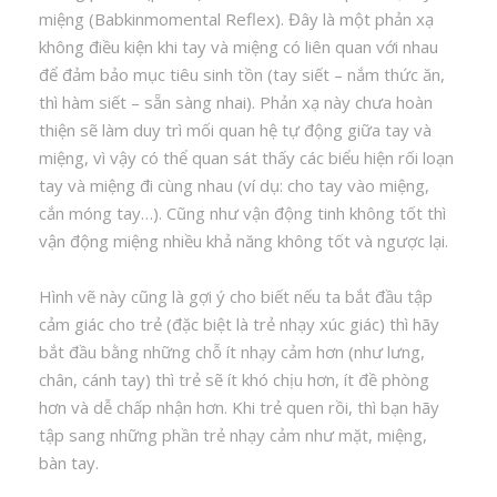
miệng (Babkinmomental Reflex). Đây là một phản xạ
không điều kiện khi tay và miệng có liên quan với nhau
để đảm bảo mục tiêu sinh tồn (tay siết – nắm thức ăn,
thì hàm siết – sẵn sàng nhai). Phản xạ này chưa hoàn
thiện sẽ làm duy trì mối quan hệ tự động giữa tay và
miệng, vì vậy có thể quan sát thấy các biểu hiện rối loạn
tay và miệng đi cùng nhau (ví dụ: cho tay vào miệng,
cắn móng tay…). Cũng như vận động tinh không tốt thì
vận động miệng nhiều khả năng không tốt và ngược lại.
Hình vẽ này cũng là gợi ý cho biết nếu ta bắt đầu tập
cảm giác cho trẻ (đặc biệt là trẻ nhạy xúc giác) thì hãy
bắt đầu bằng những chỗ ít nhạy cảm hơn (như lưng,
chân, cánh tay) thì trẻ sẽ ít khó chịu hơn, ít đề phòng
hơn và dễ chấp nhận hơn. Khi trẻ quen rồi, thì bạn hãy
tập sang những phần trẻ nhạy cảm như mặt, miệng,
bàn tay.