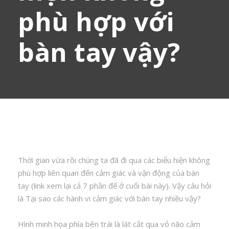
phù hợp với
bàn tay vậy?
Thời gian vừa rồi chúng ta đã đi qua các biểu hiện không
phù hợp liên quan đến cảm giác và vận động của bàn
tay (link xem lại cả 7 phần để ở cuối bài này). Vậy câu hỏi
là Tại sao các hành vi cảm giác với bàn tay nhiều vậy?
Hình minh họa phía bên trái là lát cắt qua vỏ não cảm