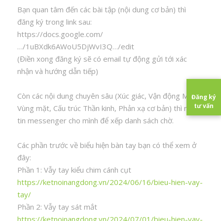
Bạn quan tâm đến các bài tập (nội dung cơ bản) thì
đăng ký trong link sau:
https://docs.google.com/
…/1uBXdk6AWoU5DjWvI3Q…/edit
(Điền xong đăng ký sẽ có email tự động gửi tới xác
nhận và hướng dẫn tiếp)
Còn các nội dung chuyên sâu (Xúc giác, Vận động Mẫu,
Đăng ký
tư vấn
Vùng mặt, Cấu trúc Thần kinh, Phản xạ cơ bản) thì nhắn
tin messenger cho mình để xếp danh sách chờ.
Các phần trước về biểu hiện bàn tay bạn có thể xem ở
đây:
Phần 1: Vẫy tay kiểu chim cánh cụt
https://ketnoinangdong.vn/2024/06/16/bieu-hien-vay-
tay/
Phần 2: Vẫy tay sát mắt
https://ketnoinangdong.vn/2024/07/01/bieu-hien-vay-