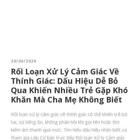
20/06/2026
Rối Loạn Xử Lý Cảm Giác Về
Thính Giác: Dấu Hiệu Dễ Bỏ
Qua Khiến Nhiều Trẻ Gặp Khó
Khăn Mà Cha Mẹ Không Biết
Rối loạn xử lý cảm giác về thính giác có thể khiến trẻ bịt
tai, sợ tiếng ồn, không phản hồi khi gọi tên hoặc tìm
kiếm âm thanh quá mức. Tìm hiểu dấu hiệu nhận biết và
tham gia Lớp Cơ bản trực tiếp Rối loạn Xử lý Cảm giác