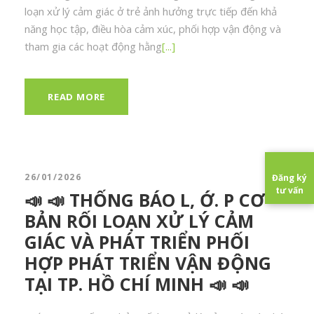
loạn xử lý cảm giác ở trẻ ảnh hưởng trực tiếp đến khả
năng học tập, điều hòa cảm xúc, phối hợp vận động và
tham gia các hoạt động hằng
[...]
READ MORE
26/01/2026
Đăng ký
tư vấn
📣 📣 THỐNG BÁO L, Ớ. P CƠ
BẢN RỐI LOẠN XỬ LÝ CẢM
GIÁC VÀ PHÁT TRIỂN PHỐI
HỢP PHÁT TRIỂN VẬN ĐỘNG
TẠI TP. HỒ CHÍ MINH 📣 📣