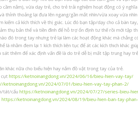
 cầm nắm), vừa dạy trẻ, cho trẻ trải nghiệm hoạt động có ý nghĩa 
và thỉnh thoảng lại đưa lên ngang/gần mắt nhìn/vừa xoay vừa nhìn t
 kiếm cả kích thích về thị giác. Lúc đó bạn tập/dạy cho cả bàn tay, 
 cảm thụ bản thể và tiền đình để hỗ trợ ổn định tư thế rồi mới tập thị
ào đó trong tay nhưng trẻ lại làm các hoạt động khác mà chẳng có 
thể là nhằm đem lại 1 kích thích liên tục để át các kích thich khác gi
n sát thêm để xác định vấn đề là do trẻ dễ bị mất tập trung hay trẻ
n khác nữa cho biểu hiện hay nắm đồ vật trong tay của trẻ.
h cụt
https://ketnoinangdong.vn/2024/06/16/bieu-hien-vay-tay/
://ketnoinangdong.vn/2024/07/01/bieu-hien-vay-tay-phan-2/
h/tát/cấu
https://ketnoinangdong.vn/2024/07/27/series-bieu-hie
a
https://ketnoinangdong.vn/2024/08/19/bieu-hien-ban-tay-phan