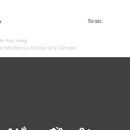
u
Tin tức
iến thức chung
c biểu hiện của Rối loạn Xử lý Cảm giác