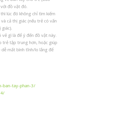
với đồ vật đó.
hì lúc đó không chỉ tìm kiếm
và cả thị giác (nếu trẻ có vấn
 giác).
vẻ gì là để ý đến đồ vật này.
úp trẻ tập trung hơn, hoặc giúp
 dễ mất bình tĩnh/lo lắng để
n-ban-tay-phan-3/
-4/