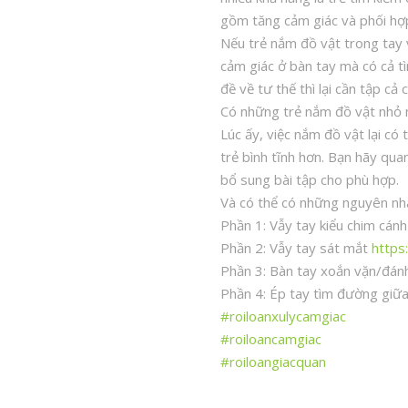
gồm tăng cảm giác và phối hợp
Nếu trẻ nắm đồ vật trong tay 
cảm giác ở bàn tay mà có cả tìm
đề về tư thế thì lại cần tập cả
Có những trẻ nắm đồ vật nhỏ n
Lúc ấy, việc nắm đồ vật lại có 
trẻ bình tĩnh hơn. Bạn hãy qua
bổ sung bài tập cho phù hợp.
Và có thể có những nguyên nhâ
Phần 1: Vẫy tay kiểu chim cán
Phần 2: Vẫy tay sát mắt
https
Phần 3: Bàn tay xoắn vặn/đán
Phần 4: Ép tay tìm đường giữ
#roiloanxulycamgiac
#roiloancamgiac
#roiloangiacquan