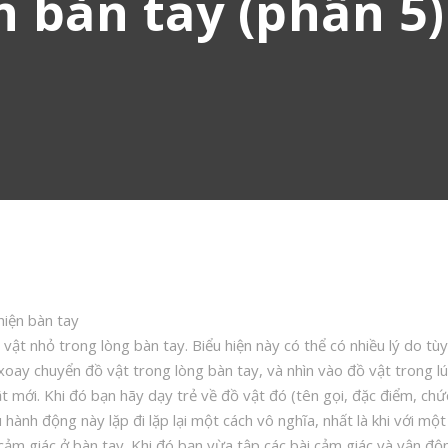
ện bàn tay (phần 5
hiện bàn tay
vật nhỏ trong lòng bàn tay. Biểu hiện này có thể có nhiều lý do tùy
ay chuyển đồ vật trong lòng bàn tay, và nhìn vào đồ vật trong lúc
ật mới. Khi đó bạn hãy dạy trẻ về đồ vật đó (tên gọi, đặc điểm, ch
 hành động này lặp đi lặp lại một cách vô nghĩa, nhất là khi với mộ
 cảm giác ở bàn tay. Khi đó bạn vừa tập các bài cảm giác và vận độ