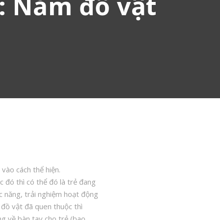
): Nắm đồ vật
 vào cách thể hiện.
 đó thì có thể đó là trẻ đang
ức năng, trải nghiệm hoạt động
t đồ vật đã quen thuộc thì
ng về bàn tay cho trẻ (bao