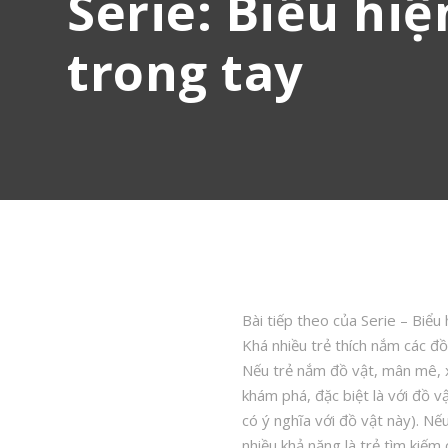
Serie: Biểu hi
trong tay
Bài tiếp theo của Serie – Biểu 
Khá nhiều trẻ thích nắm các đồ 
Nếu trẻ nắm đồ vật, mân mê, xo
khám phá, đặc biệt là với đồ v
có ý nghĩa với đồ vật này). Nếu
nhiều khả năng là trẻ tìm kiếm