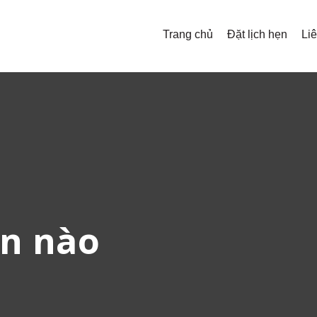
Trang chủ
Đặt lịch hẹn
Li
n nào