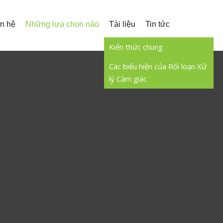
ên hệ
Những lựa chọn nào
Tài liệu
Tin tức
Kiến thức chung
Các biểu hiện của Rối loạn Xử
lý Cảm giác