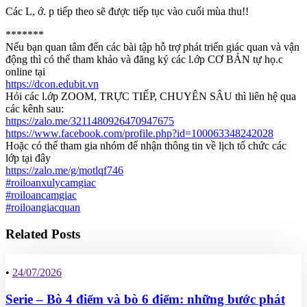
Các L, ớ. p tiếp theo sẽ được tiếp tục vào cuối mùa thu!!
*******
Nếu bạn quan tâm đến các bài tập hỗ trợ phát triển giác quan và vận
động thì có thể tham khảo và đăng ký các l.ớp CƠ BẢN tự họ.c
online tại
https://dcon.edubit.vn
Hỏi các l.ớp ZOOM, TRỰC TIẾP, CHUYÊN SÂU thì liên hệ qua
các kênh sau:
https://zalo.me/3211480926470947675
https://www.facebook.com/profile.php?id=100063348242028
Hoặc có thể tham gia nhóm để nhận thông tin về lịch tổ chức các
lớp tại đây
https://zalo.me/g/motlqf746
#roiloanxulycamgiac
#roiloancamgiac
#roiloangiacquan
Related Posts
•
24/07/2026
Serie – Bò 4 điểm và bò 6 điểm: những bước phát