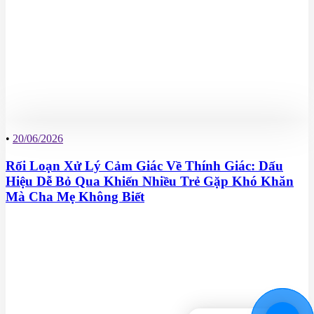
•
20/06/2026
Rối Loạn Xử Lý Cảm Giác Về Thính Giác: Dấu
Hiệu Dễ Bỏ Qua Khiến Nhiều Trẻ Gặp Khó Khăn
Mà Cha Mẹ Không Biết