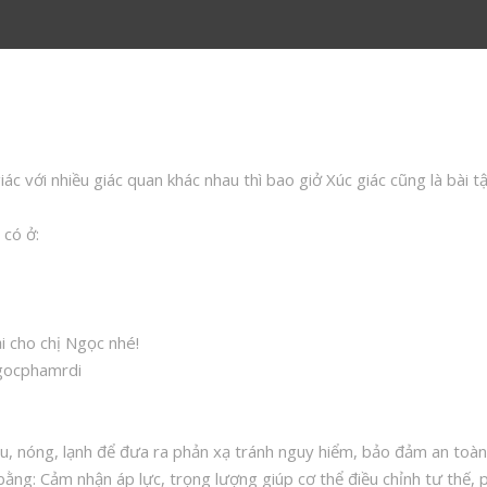
iác với nhiều giác quan khác nhau thì bao giở Xúc giác cũng là bài 
 có ở:
i cho chị Ngọc nhé!
gocphamrdi
au, nóng, lạnh để đưa ra phản xạ tránh nguy hiểm, bảo đảm an toàn
ằng: Cảm nhận áp lực, trọng lượng giúp cơ thể điều chỉnh tư thế, p