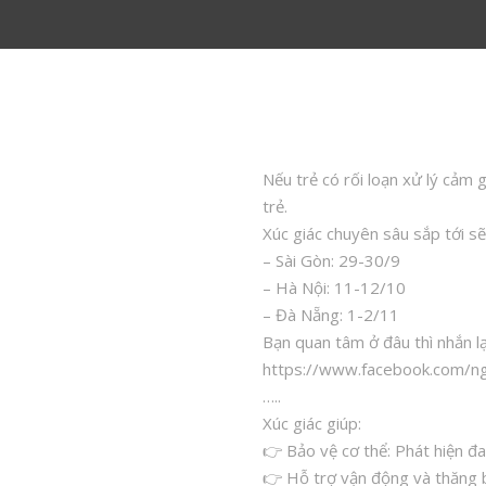
Nếu trẻ có rối loạn xử lý cảm g
trẻ.
Xúc giác chuyên sâu sắp tới sẽ
– Sài Gòn: 29-30/9
– Hà Nội: 11-12/10
– Đà Nẵng: 1-2/11
Bạn quan tâm ở đâu thì nhắn lạ
https://www.facebook.com/n
…..
Xúc giác giúp:
👉 Bảo vệ cơ thể: Phát hiện đ
👉 Hỗ trợ vận động và thăng b