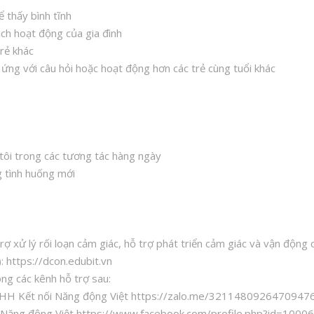
để thấy bình tĩnh
ạch hoạt động của gia đình
trẻ khác
ản ứng với câu hỏi hoặc hoạt động hơn các trẻ cùng tuổi khác
i tôi trong các tương tác hàng ngày
ng tình huống mới
rợ xử lý rối loạn cảm giác, hỗ trợ phát triển cảm giác và vận động
): https://dcon.edubit.vn
ong các kênh hỗ trợ sau:
 TNHH Kết nối Năng động Việt https://zalo.me/3211480926470947
nối Năng động Việt https://www.facebook.com/profile.php?id=10