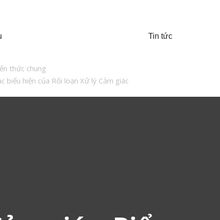
u
Tin tức
iến thức chung
c biểu hiện của Rối loạn Xử lý Cảm giác