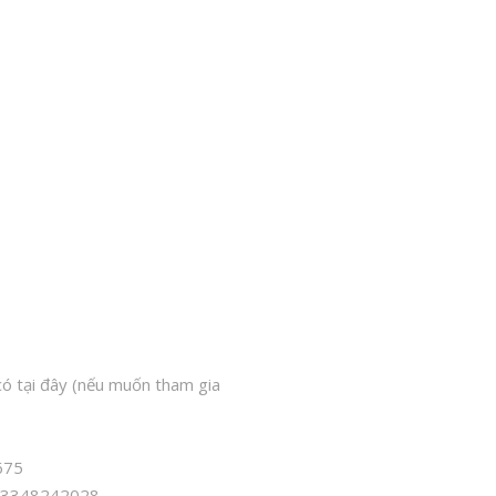
 có tại đây (nếu muốn tham gia
675
0063348242028