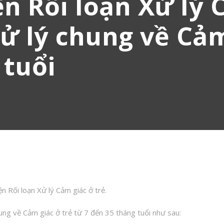
ện Rối loạn Xử lý 
Xử lý chung về Cảm
 tuổi
ện Rối loạn Xử lý Cảm giác ở trẻ.
hung về Cảm giác ở trẻ từ 7 đến 35 tháng tuổi như sau: