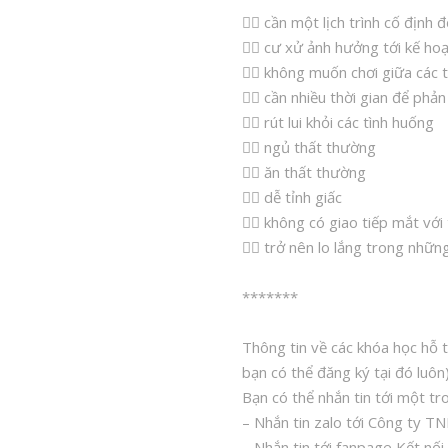
👉🏻 cần một lịch trình cố định 
👉🏻 cư xử ảnh hưởng tới kế ho
👉🏻 không muốn chơi giữa các 
👉🏻 cần nhiều thời gian để ph
👉🏻 rút lui khỏi các tình huống
👉🏻 ngủ thất thường
👉🏻 ăn thất thường
👉🏻 dễ tỉnh giấc
👉🏻 không có giao tiếp mắt vớ
👉🏻 trở nên lo lắng trong nhữ
*******
Thông tin về các khóa học hỗ t
bạn có thể đăng ký tại đó luôn
Bạn có thể nhắn tin tới một tr
– Nhắn tin zalo tới Công ty
– Nhắn tin tới fanpage Kết 