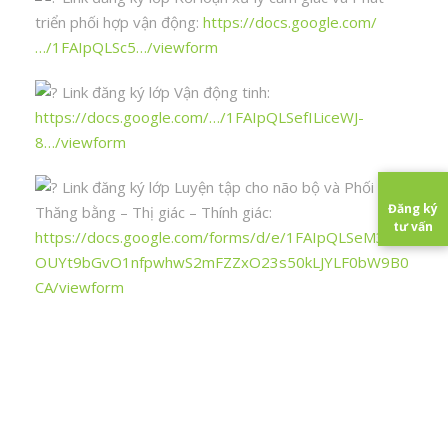
triển phối hợp vận động:
https://docs.google.com/
…/1FAIpQLSc5…/viewform
Link đăng ký lớp Vận động tinh:
https://docs.google.com/…/1FAIpQLSefILiceWJ-
8…/viewform
Link đăng ký lớp Luyện tập cho não bộ và Phối hợp
Đăng ký
Thăng bằng – Thị giác – Thính giác:
tư vấn
https://docs.google.com/forms/d/e/1FAIpQLSeM3J-
OUYt9bGvO1nfpwhwS2mFZZxO23s50kLJYLF0bW9B0
CA/viewform