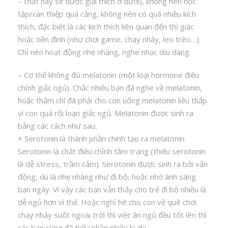
– chất này sẽ được giải thích ở dưới), không nên học
tập/can thiệp quá căng, không nên có quá nhiều kích
thích, đặc biệt là các kích thích liên quan đến thị giác
hoặc tiền đình (như chơi game, chạy nhảy, leo trèo…).
Chỉ nên hoạt động nhẹ nhàng, nghe nhạc dịu dàng.
– Cơ thể không đủ melatonin (một loại hormone điều
chỉnh giấc ngủ). Chắc nhiều bạn đã nghe về melatonin,
hoặc thậm chí đã phải cho con uống melatonin liều thấp
vì con quá rối loạn giấc ngủ. Melatonin được sinh ra
bằng các cách như sau:
+ Serotonin là thành phần chính tạo ra melatonin.
Serotonin là chất điều chỉnh tâm trạng (thiếu serotonin
là dễ stress, trầm cảm). Serotonin được sinh ra bởi vận
động, dù là nhẹ nhàng như đi bộ, hoặc nhờ ánh sáng
ban ngày. Vì vậy các bạn vẫn thấy cho trẻ đi bộ nhiều là
dễ ngủ hơn vì thế. Hoặc nghỉ hè cho con về quê chơi
chạy nhảy suốt ngoài trời thì việc ăn ngủ đều tốt lên thì
các bạn cũng đã hiểu phần nhiều lý do.