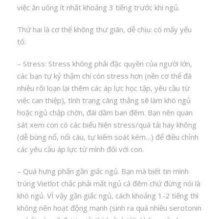
việc ăn uống ít nhất khoảng 3 tiếng trước khi ngủ.
Thứ hai là cơ thể không thư giãn, dễ chịu: có mấy yếu
tố:
– Stress: Stress không phải đặc quyền của người lớn,
các bạn tự kỷ thậm chí còn stress hơn (nền cơ thể đã
nhiều rối loạn lại thêm các áp lực học tập, yêu cầu từ
việc can thiệp), tình trạng căng thẳng sẽ làm khó ngủ
hoặc ngủ chập chờn, đái dầm ban đêm. Bạn nên quan
sát xem con có các biểu hiện stress/quá tải hay không
(dễ bùng nổ, nổi cáu, tự kiểm soát kém…) để điều chỉnh
các yêu cầu áp lực từ mình đối với con.
– Quá hưng phấn gần giấc ngủ. Bạn mà biết tin mình
trúng Vietlot chắc phải mất ngủ cả đêm chứ đừng nói là
khó ngủ. VÌ vậy gần giấc ngủ, cách khoảng 1-2 tiếng thì
không nên hoạt động mạnh (sinh ra quá nhiều serotonin