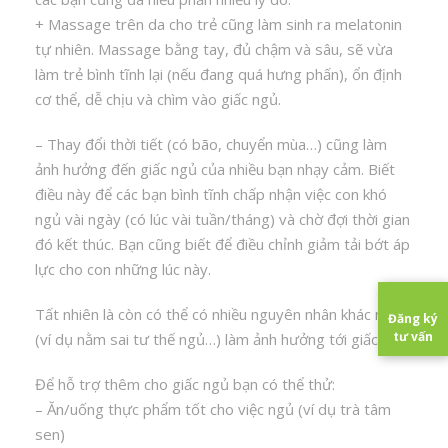
+ Massage trên da cho trẻ cũng làm sinh ra melatonin
tự nhiên. Massage bằng tay, đủ chậm và sâu, sẽ vừa
làm trẻ bình tĩnh lại (nếu đang quá hưng phấn), ổn định
cơ thể, dễ chịu và chìm vào giấc ngủ.
– Thay đổi thời tiết (có bão, chuyển mùa…) cũng làm
ảnh hưởng đến giấc ngủ của nhiều bạn nhạy cảm. Biết
điều này để các bạn bình tĩnh chấp nhận việc con khó
ngủ vài ngày (có lúc vài tuần/tháng) và chờ đợi thời gian
đó kết thúc. Bạn cũng biết để điều chỉnh giảm tải bớt áp
lực cho con những lúc này.
Tất nhiên là còn có thể có nhiều nguyên nhân khác nữa
Đăng ký
tư vấn
(ví dụ nằm sai tư thế ngủ…) làm ảnh hưởng tới giấc ngủ.
Để hỗ trợ thêm cho giấc ngủ bạn có thể thử:
– Ăn/uống thực phẩm tốt cho việc ngủ (ví dụ trà tâm
sen)