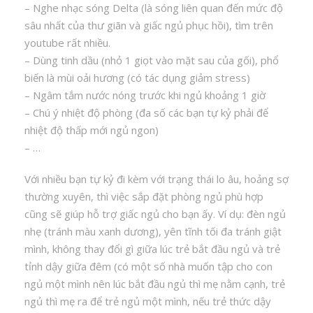
– Nghe nhạc sóng Delta (là sóng liên quan đến mức độ
sâu nhất của thư giãn và giấc ngủ phục hồi), tìm trên
youtube rất nhiều.
– Dùng tinh dầu (nhỏ 1 giọt vào mặt sau của gối), phổ
biến là mùi oải hương (có tác dụng giảm stress)
– Ngâm tắm nước nóng trước khi ngủ khoảng 1 giờ
– Chú ý nhiệt độ phòng (đa số các bạn tự kỷ phải để
nhiệt độ thấp mới ngủ ngon)
– …
Với nhiều bạn tự kỷ đi kèm với trạng thái lo âu, hoảng sợ
thường xuyên, thì việc sắp đặt phòng ngủ phù hợp
cũng sẽ giúp hỗ trợ giấc ngủ cho bạn ấy. Ví dụ: đèn ngủ
nhẹ (tránh màu xanh dương), yên tĩnh tối đa tránh giật
mình, không thay đổi gì giữa lúc trẻ bắt đầu ngủ và trẻ
tỉnh dậy giữa đêm (có một số nhà muốn tập cho con
ngủ một mình nên lúc bắt đầu ngủ thì mẹ nằm cạnh, trẻ
ngủ thì mẹ ra để trẻ ngủ một mình, nếu trẻ thức dậy