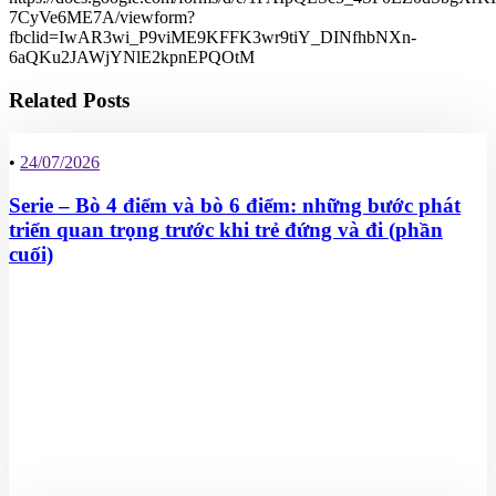
7CyVe6ME7A/viewform?
fbclid=IwAR3wi_P9viME9KFFK3wr9tiY_DINfhbNXn-
6aQKu2JAWjYNlE2kpnEPQOtM
Related Posts
•
24/07/2026
Serie – Bò 4 điểm và bò 6 điểm: những bước phát
triển quan trọng trước khi trẻ đứng và đi (phần
cuối)