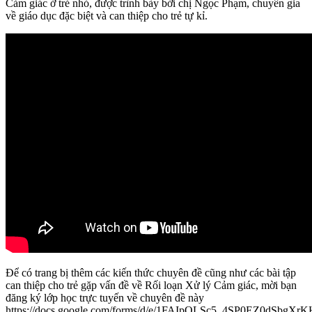
Cảm giác ở trẻ nhỏ, được trình bày bởi chị Ngọc Phạm, chuyên gia
về giáo dục đặc biệt và can thiệp cho trẻ tự kỉ.
Để có trang bị thêm các kiến thức chuyên đề cũng như các bài tập
can thiệp cho trẻ gặp vấn đề về Rối loạn Xử lý Cảm giác, mời bạn
đăng ký lớp học trực tuyến về chuyên đề này
https://docs.google.com/forms/d/e/1FAIpQLSc5_4SP0EZ0dSb